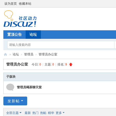
设为首页
收藏本站
置顶公告
论坛
»
论坛
›
管理员
›
管理员办公室
北
管理员办公室
今日:
0
|
主题:
0
|
排名:
9
极
光
子版块
P
管理员喝茶聊天室
C
游
发新帖
戏
全部主题
最新
热门
热帖
精华
更多
论