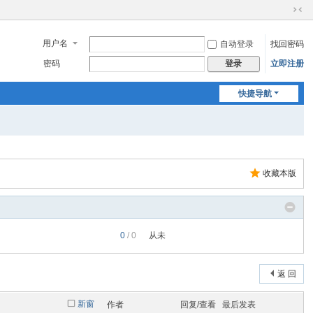
切
换
用户名
自动登录
找回密码
到
窄
密码
立即注册
登录
版
快捷导航
收藏本版
0
/ 0
从未
返 回
新窗
作者
回复/查看
最后发表