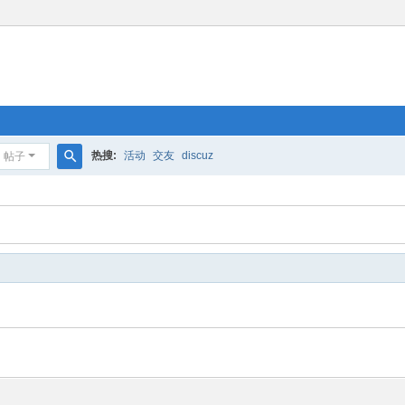
热搜:
活动
交友
discuz
帖子
搜
索