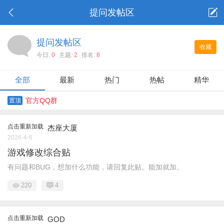
提问发帖区
提问发帖区
收藏
今日:
0
主题:
2
排名:
8
全部
最新
热门
热帖
精华
官方QQ群
置顶
点击重新加载
杰座大厦
2026-4-6
游戏修改综合贴
有问题和BUG，想加什么功能，请回复此贴。能加就加。
220
4
点击重新加载
GOD