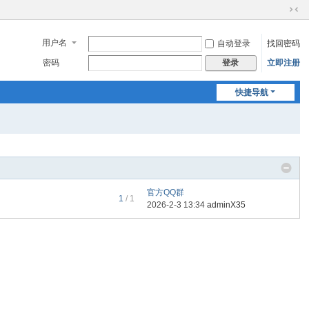
切
换
用户名
自动登录
找回密码
到
窄
密码
立即注册
登录
版
快捷导航
官方QQ群
1
/ 1
2026-2-3 13:34
adminX35