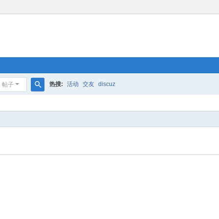
热搜:
活动
交友
discuz
帖子
搜
索