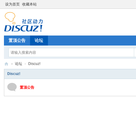
设为首页
收藏本站
置顶公告
论坛
»
论坛
›
Discuz!
北
Discuz!
极
置顶公告
光
P
C
游
戏
论