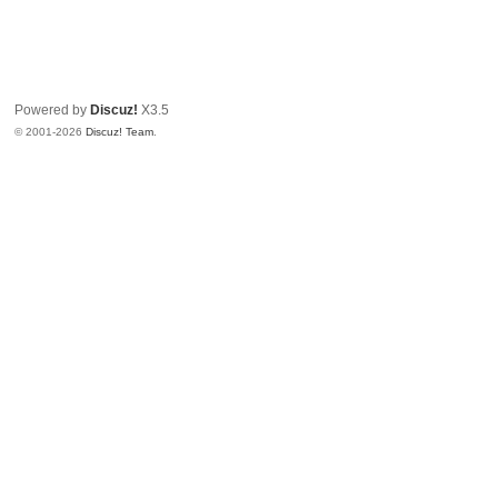
坛
Powered by
Discuz!
X3.5
© 2001-2026
Discuz! Team
.